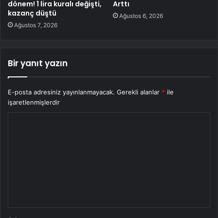
dönem! 1 lira kuralı değişti,
Arttı
kazanç düştü
Ağustos 6, 2026
Ağustos 7, 2026
Bir yanıt yazın
E-posta adresiniz yayınlanmayacak.
Gerekli alanlar
*
ile
işaretlenmişlerdir
Y
o
r
u
m
*