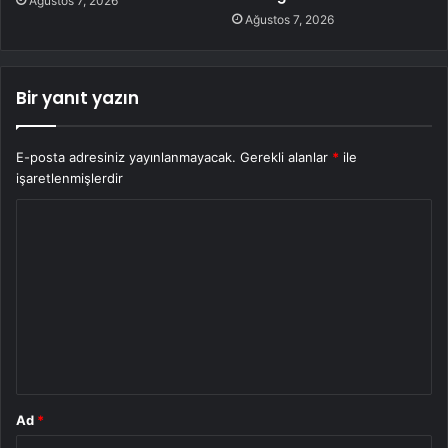
Ağustos 7, 2026
Ağustos 7, 2026
Bir yanıt yazın
E-posta adresiniz yayınlanmayacak.
Gerekli alanlar
*
ile
işaretlenmişlerdir
Y
o
r
u
m
*
Ad
*