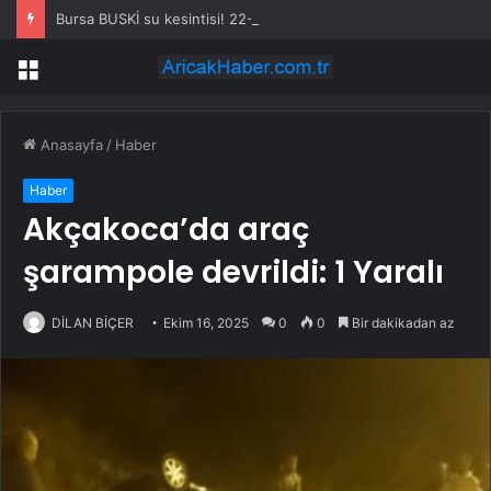
Bursa BUSKİ su kesintisi! 22-23 Temmuz Bursa’da su kesintisi ne zaman bitecek, sular ne zaman gelecek?
Menü
Anasayfa
/
Haber
Haber
Akçakoca’da araç
şarampole devrildi: 1 Yaralı
DİLAN BİÇER
Ekim 16, 2025
0
0
Bir dakikadan az