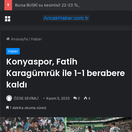
Bursa BUSKİ su kesintisi! 22-23 Temmuz Bursa’da su kesintisi ne zaman bitecek, sular ne zaman gelecek?
Menü
Anasayfa
/
Haber
Haber
Konyaspor, Fatih
Karagümrük ile 1-1 berabere
kaldı
ÖZGE SEVİMLİ
Kasım 5, 2023
0
4
1 dakika okuma süresi