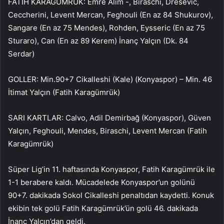
FATİH KARAGÜMRÜK: Emre Alım -, Biraschi, Dresevic,
Ceccherini, Levent Mercan, Feghouli (En az 84 Shukurov),
Sangare (En az 75 Mendes), Rohden, Eysseric (En az 75
Sturaro), Can (En az 89 Kerem) İnanç Yalçın (Dk. 84
Serdar)
GOLLER: Min.90+7 Cikalleshi (Kale) (Konyaspor) – Min. 46
İtimat Yalçın (Fatih Karagümrük)
SARI KARTLAR: Calvo, Adil Demirbağ (Konyaspor), Güven
Yalçın, Feghouli, Mendes, Biraschi, Levent Mercan (Fatih
Karagümrük)
Süper Lig’in 11. haftasında Konyaspor, Fatih Karagümrük ile
1-1 berabere kaldı. Mücadelede Konyaspor’un golünü
90+7. dakikada Sokol Cikalleshi penaltıdan kaydetti. Konuk
ekibin tek golü Fatih Karagümrük’ün golü 46. dakikada
İnanç Yalçın’dan geldi.