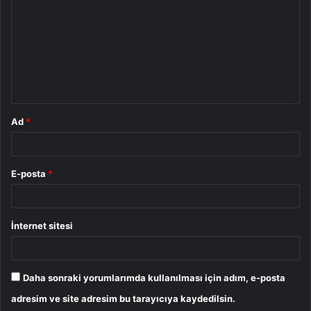
r
u
m
*
Ad
*
E-posta
*
İnternet sitesi
Daha sonraki yorumlarımda kullanılması için adım, e-posta
adresim ve site adresim bu tarayıcıya kaydedilsin.