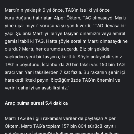
Martı’nın yaklaşık 6 yıl önce, TAG’ın ise iki yıl önce
kurulduğunu hatırlatan Alper Öktem, TAG olmasaydı Martı
yine uçar mıydı” sorusuna şu yanıtı verdi; “TAG devasa bir
yapı. Şu anki Martı’yı ileriye taşıyan dinamizm veya amiral
gemisi tabii ki TAG. Hatta şöyle soralım Martı olmasaydı ne
olurdu? Martı, her durumda uçardı. Biz bir şekilde
şapkadan yeni bir tavşan çıkarttık. Şöyle anlayabilirsiniz
TAG’ın boyutunu; İstanbul’da 20 bin taksi var. 150 bin TAG
aracı var. Yani taksilerden 7 kat fazla. Bu rakamın şehir içi
hareketlilikteki payını ölçtüğümüzde TAG’ın önemini ve
yerini daha iyi anlayabilirsiniz.”
Araç bulma süresi 5.4 dakika
Martı TAG ile ilgili rakamsal veriler de paylaşan Alper
Öktem, Martı TAG’a toplam 157 bin 804 sürücü kayıtlı
olduğunu ve İstanbul’da kullanıcı sayısının da 4 milyon