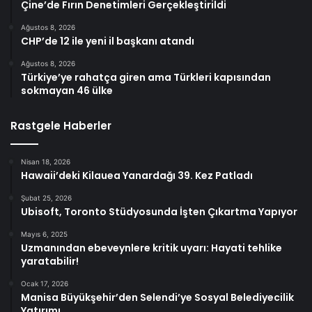
Çine’de Fırın Denetimleri Gerçekleştirildi
Ağustos 8, 2026
CHP’de 12 ile yeni il başkanı atandı
Ağustos 8, 2026
Türkiye’ye rahatça giren ama Türkleri kapısından
sokmayan 46 ülke
Rastgele Haberler
Nisan 18, 2026
Hawaii’deki Kilauea Yanardağı 39. Kez Patladı
Şubat 25, 2026
Ubisoft, Toronto Stüdyosunda İşten Çıkartma Yapıyor
Mayıs 6, 2025
Uzmanından ebeveynlere kritik uyarı: Hayati tehlike
yaratabilir!
Ocak 17, 2026
Manisa Büyükşehir’den Selendi’ye Sosyal Belediyecilik
Yatırımı