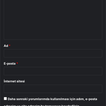
o
r
u
m
*
Ad
*
E-posta
*
İnternet sitesi
Daha sonraki yorumlarımda kullanılması için adım, e-posta
adresim ve site adresim bu tarayıcıya kaydedilsin.