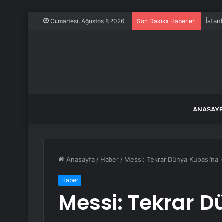
İstan
Cumartesi, Ağustos 8 2026
Son Dakika Haberleri
ANASAY
Anasayfa
/
Haber
/
Messi: Tekrar Dünya Kupası’na 
Haber
Messi: Tekrar 