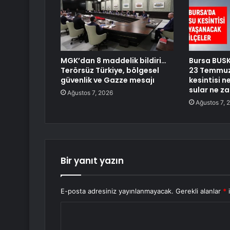
MGK’dan 8 maddelik bildiri…
Bursa BUSKİ
Terörsüz Türkiye, bölgesel
23 Temmuz
güvenlik ve Gazze mesajı
kesintisi 
sular ne z
Ağustos 7, 2026
Ağustos 7, 
Bir yanıt yazın
E-posta adresiniz yayınlanmayacak.
Gerekli alanlar
*
i
Y
o