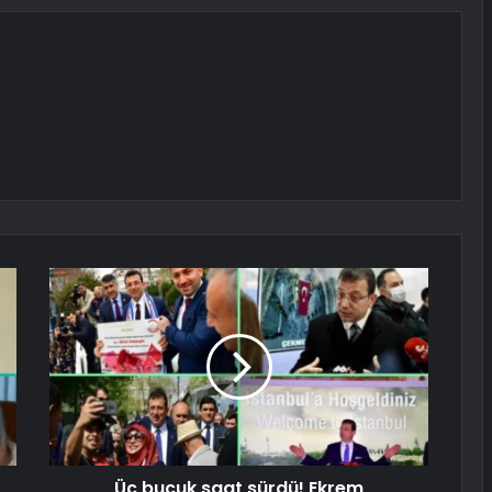
Üç buçuk saat sürdü! Ekrem