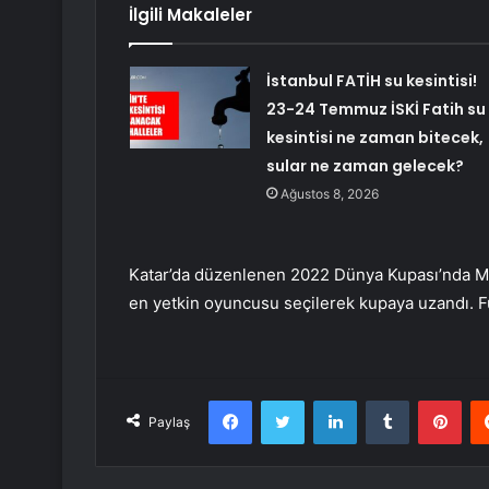
İlgili Makaleler
İstanbul FATİH su kesintisi!
23-24 Temmuz İSKİ Fatih su
kesintisi ne zaman bitecek,
sular ne zaman gelecek?
Ağustos 8, 2026
Katar’da düzenlenen 2022 Dünya Kupası’nda Mess
en yetkin oyuncusu seçilerek kupaya uzandı. Fu
Facebook
Twitter
LinkedIn
Tumblr
Pint
Paylaş