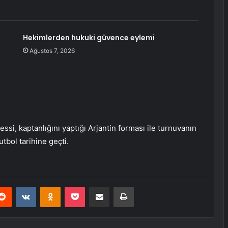
Hekimlerden hukuki güvence eylemi
Ağustos 7, 2026
i, kaptanlığını yaptığı Arjantin forması ile turnuvanın
tbol tarihine geçti.
erest
Reddit
VKontakte
Odnoklassniki
Pocket
E-Posta ile paylaş
Yazdır