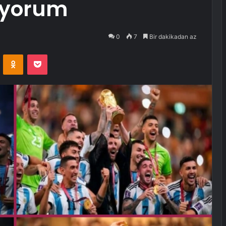
iyorum
0
7
Bir dakikadan az
VKontakte
Odnoklassniki
Pocket