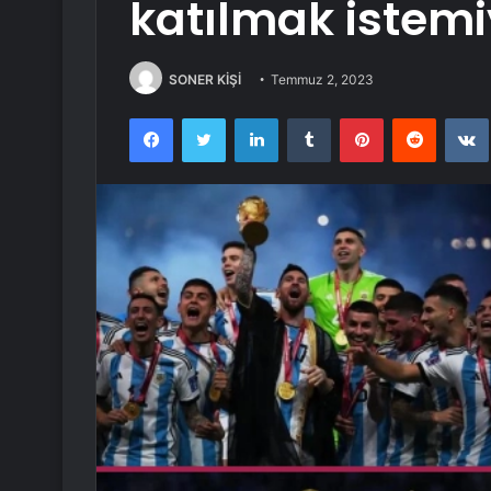
katılmak istem
SONER KİŞİ
Temmuz 2, 2023
Facebook
Twitter
LinkedIn
Tumblr
Pinterest
Reddit