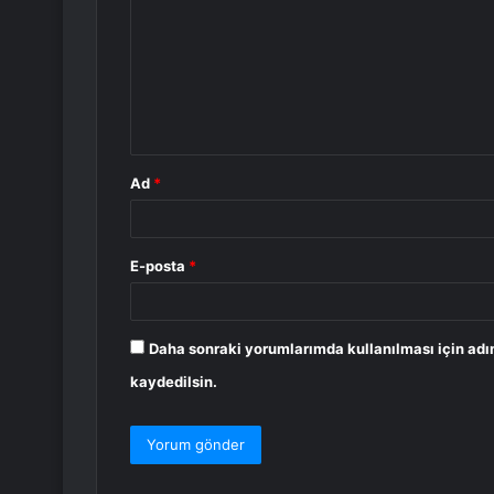
r
u
m
*
Ad
*
E-posta
*
Daha sonraki yorumlarımda kullanılması için adı
kaydedilsin.