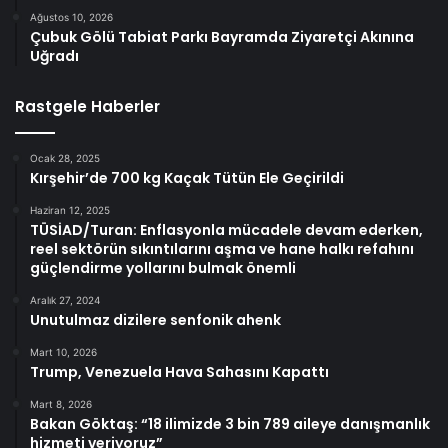
Ağustos 10, 2026
Çubuk Gölü Tabiat Parkı Bayramda Ziyaretçi Akınına
Uğradı
Rastgele Haberler
Ocak 28, 2025
Kırşehir’de 700 kg Kaçak Tütün Ele Geçirildi
Haziran 12, 2025
TÜSİAD/Turan: Enflasyonla mücadele devam ederken,
reel sektörün sıkıntılarını aşma ve hane halkı refahını
güçlendirme yollarını bulmak önemli
Aralık 27, 2024
Unutulmaz dizilere senfonik ahenk
Mart 10, 2026
Trump, Venezuela Hava Sahasını Kapattı
Mart 8, 2026
Bakan Göktaş: “18 ilimizde 3 bin 789 aileye danışmanlık
hizmeti veriyoruz”