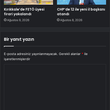
Kırıkkale’de FETÖ üyesi
CHP’de 12 ile yeni il başkanı
firari yakalandı
atandı
Ağustos 9, 2026
Ağustos 8, 2026
Bir yanıt yazın
E-posta adresiniz yayınlanmayacak.
Gerekli alanlar
*
ile
işaretlenmişlerdir
Y
o
r
u
m
*