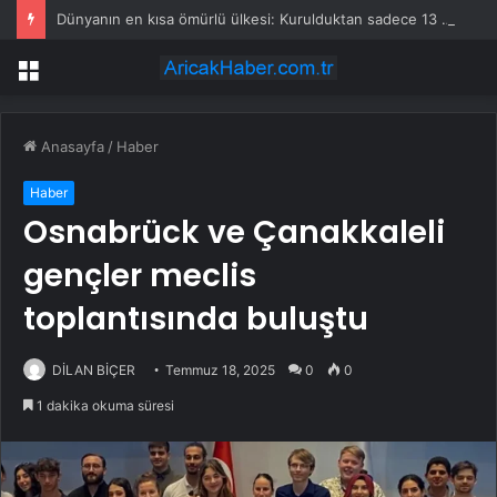
Dünyanın en kısa ömürlü ülkesi: Kurulduktan sadece 13 saat sonra tarihe karıştı
Menü
Anasayfa
/
Haber
Haber
Osnabrück ve Çanakkaleli
gençler meclis
toplantısında buluştu
DİLAN BİÇER
Temmuz 18, 2025
0
0
1 dakika okuma süresi