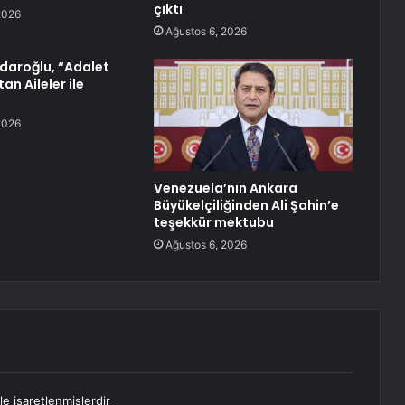
çıktı
2026
Ağustos 6, 2026
çdaroğlu, “Adalet
an Aileler ile
2026
Venezuela’nın Ankara
Büyükelçiliğinden Ali Şahin’e
teşekkür mektubu
Ağustos 6, 2026
le işaretlenmişlerdir