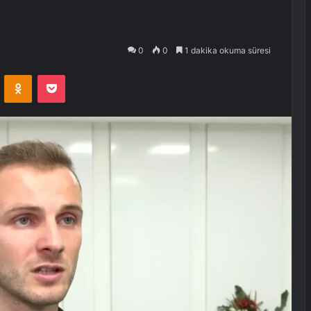
0
0
1 dakika okuma süresi
VKontakte
Odnoklassniki
Pocket