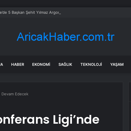
’de 5 Başkan Şehit Yılmaz Argon Caddesi’nde
FA
HABER
EKONOMI
SAĞLIK
TEKNOLOJI
YAŞAM
de Devam Edecek
nferans Ligi’nde