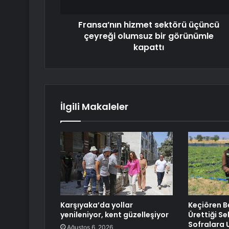
Fransa’nın hizmet sektörü üçüncü
çeyreği olumsuz bir görünümle
kapattı
İlgili Makaleler
Karşıyaka’da yollar
Keçiören B
yenileniyor, kent güzelleşiyor
Ürettiği S
Sofralara U
Ağustos 6, 2026