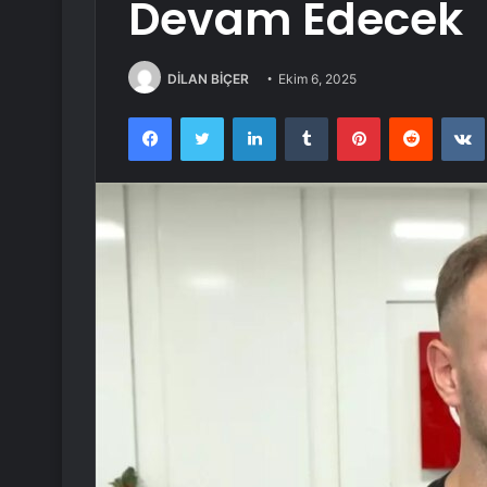
Devam Edecek
DİLAN BİÇER
Ekim 6, 2025
Facebook
Twitter
LinkedIn
Tumblr
Pinterest
Reddit