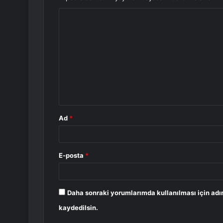
Y
o
r
u
m
*
Ad
*
E-posta
*
Daha sonraki yorumlarımda kullanılması için adı
kaydedilsin.