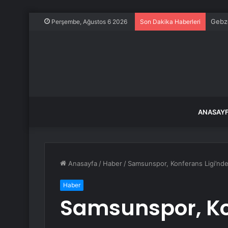
Gebze
Perşembe, Ağustos 6 2026
Son Dakika Haberleri
ANASAY
Anasayfa
/
Haber
/
Samsunspor, Konferans Ligi’n
Haber
Samsunspor, Ko