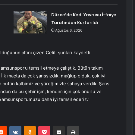
Düzce’de Kedi Yavrusu İtfaiye
Tarafından Kurtarıldı
Ağustos 6, 2026
uğunun altını çizen Celil, şunları kaydetti:
Samsunspor’u temsil etmeye çalıştık. Bütün takım
 İlk maçta da çok şanssızdık, mağlup olduk, çok iyi
a bütün kalbimiz ve yüreğimizle sahaya verdik. Şans
ndan da bu şehir için, kendim için çok onurlu ve
Samsunspor’umuzu daha iyi temsil ederiz.”
erest
Reddit
VKontakte
Odnoklassniki
Pocket
E-Posta ile paylaş
Yazdır