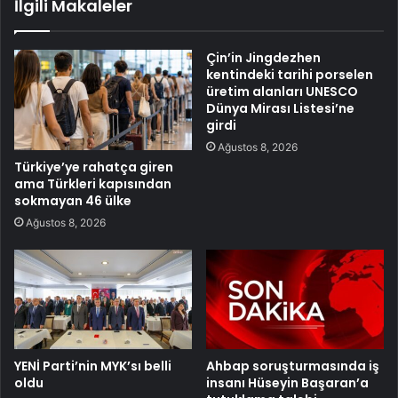
İlgili Makaleler
Çin’in Jingdezhen
kentindeki tarihi porselen
üretim alanları UNESCO
Dünya Mirası Listesi’ne
girdi
Ağustos 8, 2026
Türkiye’ye rahatça giren
ama Türkleri kapısından
sokmayan 46 ülke
Ağustos 8, 2026
YENİ Parti’nin MYK’sı belli
Ahbap soruşturmasında iş
oldu
insanı Hüseyin Başaran’a