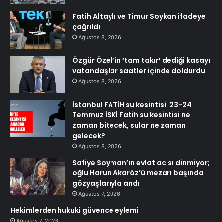
Fatih Altaylı ve Timur Soykan ifadeye
çağrıldı
Ağustos 8, 2026
Özgür Özel’in ‘tam takır’ dediği kasayı
vatandaşlar saatler içinde doldurdu
Ağustos 8, 2026
İstanbul FATİH su kesintisi! 23-24
Temmuz İSKİ Fatih su kesintisi ne
zaman bitecek, sular ne zaman
gelecek?
Ağustos 8, 2026
Safiye Soyman’ın evlat acısı dinmiyor;
oğlu Harun Akaröz’ü mezarı başında
gözyaşlarıyla andı
Ağustos 7, 2026
Hekimlerden hukuki güvence eylemi
Ağustos 7, 2026