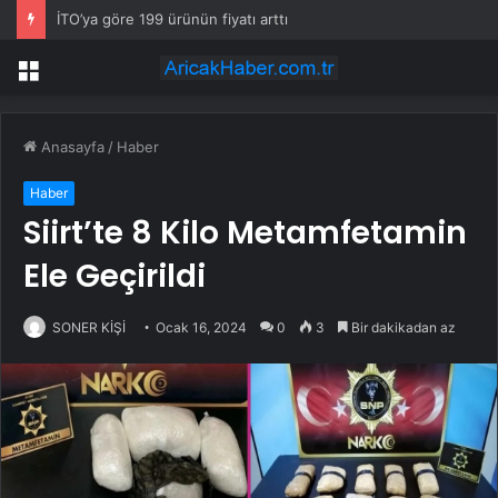
İTO’ya göre 199 ürünün fiyatı arttı
Menü
Anasayfa
/
Haber
Haber
Siirt’te 8 Kilo Metamfetamin
Ele Geçirildi
SONER KİŞİ
Ocak 16, 2024
0
3
Bir dakikadan az