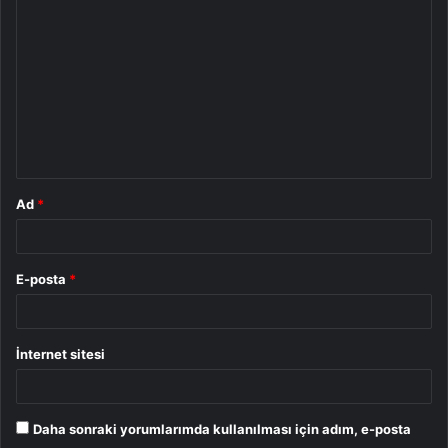
o
r
u
m
*
Ad
*
E-posta
*
İnternet sitesi
Daha sonraki yorumlarımda kullanılması için adım, e-posta