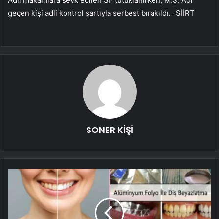
Adli makamlara sevk edilen SF tutuklanırken, M.Ş. Adı
geçen kişi adli kontrol şartıyla serbest bırakıldı. -SİİRT
SONER KİŞİ