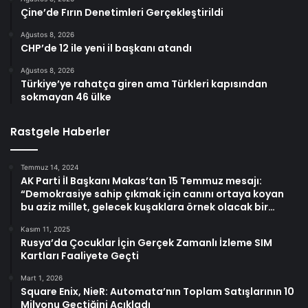
Çine’de Fırın Denetimleri Gerçekleştirildi
Ağustos 8, 2026
CHP’de 12 ile yeni il başkanı atandı
Ağustos 8, 2026
Türkiye’ye rahatça giren ama Türkleri kapısından
sokmayan 46 ülke
Rastgele Haberler
Temmuz 14, 2024
AK Parti İl Başkanı Makas’tan 15 Temmuz mesajı:
“Demokrasiye sahip çıkmak için canını ortaya koyan
bu aziz millet, gelecek kuşaklara örnek olacak bir…
Kasım 11, 2025
Rusya’da Çocuklar İçin Gerçek Zamanlı İzleme SIM
Kartları Faaliyete Geçti
Mart 1, 2026
Square Enix, NieR: Automata’nın Toplam Satışlarının 10
Milyonu Geçtiğini Açıkladı