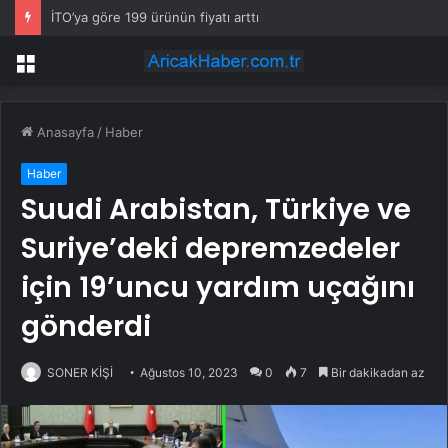
İTO’ya göre 199 ürünün fiyatı arttı
Menü
Anasayfa
/
Haber
Haber
Suudi Arabistan, Türkiye ve
Suriye’deki depremzedeler
için 19’uncu yardım uçağını
gönderdi
SONER KİŞİ
Ağustos 10, 2023
0
7
Bir dakikadan az