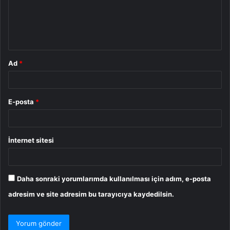
u
m
*
Ad
*
E-posta
*
İnternet sitesi
Daha sonraki yorumlarımda kullanılması için adım, e-posta
adresim ve site adresim bu tarayıcıya kaydedilsin.