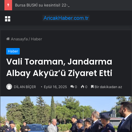
Bursa BUSKİ su kesintisi! 22-23 Temmuz Bursa’da su kesintisi ne zaman bitecek, sular ne zaman gelecek?
Menü
Anasayfa
/
Haber
Haber
Vali Toraman, Jandarma
Albay Akyüz’ü Ziyaret Etti
DİLAN BİÇER
Eylül 16, 2025
0
0
Bir dakikadan az