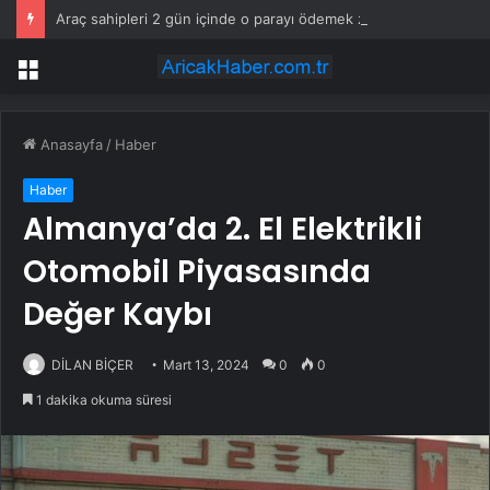
Araç sahipleri 2 gün içinde o parayı ödemek zorunda
Menü
Anasayfa
/
Haber
Haber
Almanya’da 2. El Elektrikli
Otomobil Piyasasında
Değer Kaybı
DİLAN BİÇER
Mart 13, 2024
0
0
1 dakika okuma süresi