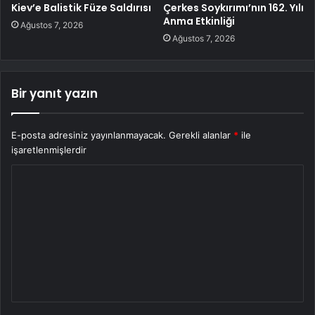
Kiev’e Balistik Füze Saldırısı
Çerkes Soykırımı’nın 162. Yılı
Anma Etkinliği
Ağustos 7, 2026
Ağustos 7, 2026
Bir yanıt yazın
E-posta adresiniz yayınlanmayacak.
Gerekli alanlar
*
ile
işaretlenmişlerdir
Y
o
r
u
m
*