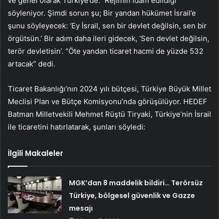
ve genel olarak Türkiye’de.” Rejimin idam edildiği
söyleniyor. Şimdi sorun şu; Bir yandan hükümet İsrail’e
şunu söyleyecek: ‘Ey İsrail, sen bir devlet değilsin, sen bir
örgütsün.’ Bir adım daha ileri gidecek, ‘Sen devlet değilsin,
terör devletisin’. “Öte yandan ticaret hacmi de yüzde 532
artacak” dedi.
Ticaret Bakanlığı’nın 2024 yılı bütçesi, Türkiye Büyük Millet
Meclisi Plan ve Bütçe Komisyonu’nda görüşülüyor. HEDEF
Batman Milletvekili Mehmet Rüştü Tiryaki, Türkiye’nin İsrail
ile ticaretini hatırlatarak, şunları söyledi:
İlgili Makaleler
MGK’dan 8 maddelik bildiri… Terörsüz
Türkiye, bölgesel güvenlik ve Gazze
mesajı