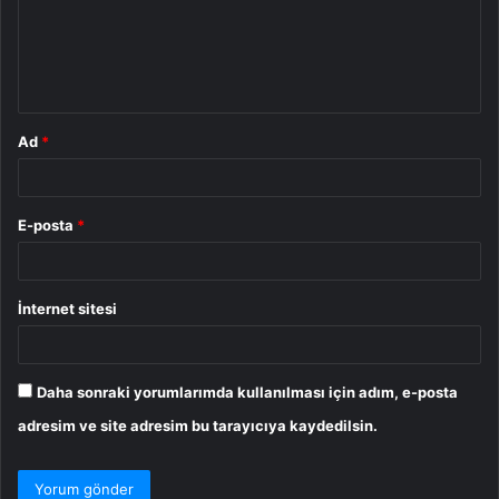
u
m
*
Ad
*
E-posta
*
İnternet sitesi
Daha sonraki yorumlarımda kullanılması için adım, e-posta
adresim ve site adresim bu tarayıcıya kaydedilsin.