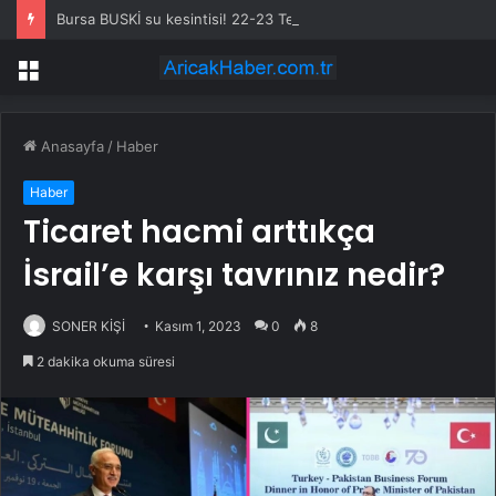
Bursa BUSKİ su kesintisi! 22-23 Temmuz Bursa’da su kesintisi ne zaman bitecek, sular ne zaman gelecek?
Menü
Anasayfa
/
Haber
Haber
Ticaret hacmi arttıkça
İsrail’e karşı tavrınız nedir?
SONER KİŞİ
Kasım 1, 2023
0
8
2 dakika okuma süresi