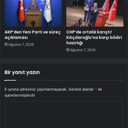
AKP’den Yeni Parti ve süreç
CHP’de ortalık karıştı!
açıklaması
Kılıçdaroğlu’na karşı bildiri
hazırlığı
Ağustos 7, 2026
Ağustos 7, 2026
Bir yanıt yazın
E-posta adresiniz yayınlanmayacak.
Gerekli alanlar
*
ile
işaretlenmişlerdir
Y
o
r