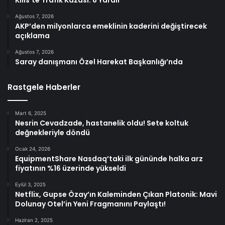
Kilis’te Trafik Kazası: 8 Yaralı
Ağustos 7, 2026
AKP’den milyonlarca emeklinin kaderini değiştirecek
açıklama
Ağustos 7, 2026
Saray danışmanı Özel Harekat Başkanlığı’nda
Rastgele Haberler
Mart 6, 2025
Nesrin Cevadzade, hastanelik oldu! Sete koltuk
değnekleriyle döndü
Ocak 24, 2026
EquipmentShare Nasdaq’taki ilk gününde halka arz
fiyatının %16 üzerinde yükseldi
Eylül 3, 2025
Netflix, Gupse Özay’ın Kaleminden Çıkan Platonik: Mavi
Dolunay Otel’in Yeni Fragmanını Paylaştı!
Haziran 2, 2025