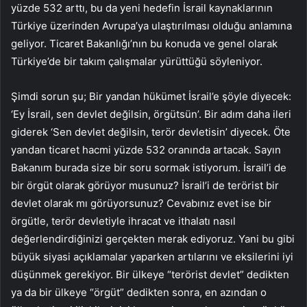
yüzde 532 arttı, bu da yeni hedefin İsrail kaynaklarının
Türkiye üzerinden Avrupa’ya ulaştırılması olduğu anlamına
geliyor. Ticaret Bakanlığı’nın bu konuda ve genel olarak
Türkiye’de bir takım çalışmalar yürüttüğü söyleniyor.
Şimdi sorun şu; Bir yandan hükümet İsrail’e şöyle diyecek:
‘Ey İsrail, sen devlet değilsin, örgütsün’. Bir adım daha ileri
giderek ‘Sen devlet değilsin, terör devletisin’ diyecek. Öte
yandan ticaret hacmi yüzde 532 oranında artacak. Sayın
Bakanım burada size bir soru sormak istiyorum. İsrail’i de
bir örgüt olarak görüyor musunuz? İsrail’i de terörist bir
devlet olarak mı görüyorsunuz? Cevabınız evet ise bir
örgütle, terör devletiyle ihracat ve ithalatı nasıl
değerlendirdiğinizi gerçekten merak ediyoruz. Yani bu gibi
büyük siyasi açıklamalar yaparken artılarını ve eksilerini iyi
düşünmek gerekiyor. Bir ülkeye “terörist devlet” dedikten
ya da bir ülkeye “örgüt” dedikten sonra, en azından o