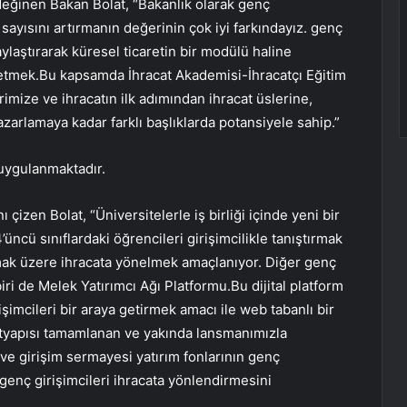
 değinen Bakan Bolat, “Bakanlık olarak genç
sayısını artırmanın değerinin çok iyi farkındayız. genç
aylaştırarak küresel ticaretin bir modülü haline
k etmek.Bu kapsamda İhracat Akademisi-İhracatçı Eğitim
rimize ve ihracatın ilk adımından ihracat üslerine,
pazarlamaya kadar farklı başlıklarda potansiyele sahip.”
 uygulanmaktadır.
nı çizen Bolat, “Üniversitelerle iş birliği içinde yeni bir
üncü sınıflardaki öğrencileri girişimcilikle tanıştırmak
lmak üzere ihracata yönelmek amaçlanıyor. Diğer genç
iri de Melek Yatırımcı Ağı Platformu.Bu dijital platform
irişimcileri bir araya getirmek amacı ile web tabanlı bir
Altyapısı tamamlanan ve yakında lansmanımızla
 ve girişim sermayesi yatırım fonlarının genç
 genç girişimcileri ihracata yönlendirmesini