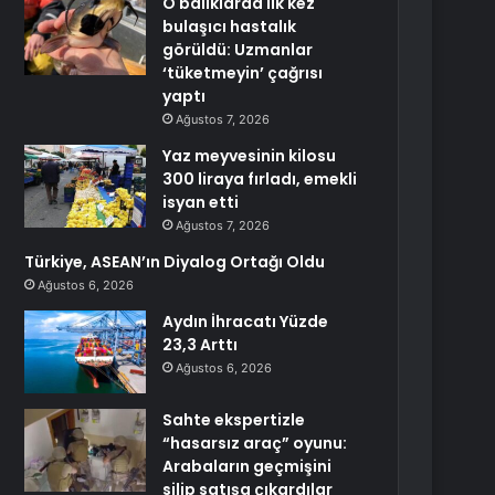
O balıklarda ilk kez
bulaşıcı hastalık
görüldü: Uzmanlar
‘tüketmeyin’ çağrısı
yaptı
Ağustos 7, 2026
Yaz meyvesinin kilosu
300 liraya fırladı, emekli
isyan etti
Ağustos 7, 2026
Türkiye, ASEAN’ın Diyalog Ortağı Oldu
Ağustos 6, 2026
Aydın İhracatı Yüzde
23,3 Arttı
Ağustos 6, 2026
Sahte ekspertizle
“hasarsız araç” oyunu:
Arabaların geçmişini
silip satışa çıkardılar