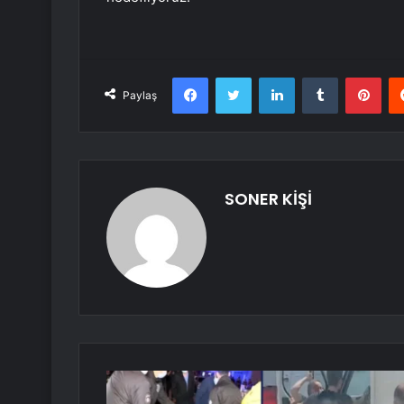
Facebook
Twitter
LinkedIn
Tumblr
Pint
Paylaş
SONER KİŞİ