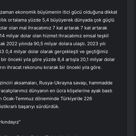
 zaman ekonomik büyümenin itici gücü olduğuna dikkat
ıllık ortalama yüzde 5,4 büyüyerek dünyada çok güçlü
lar olan mal ihracatımız 7 kat artarak 7 kat artarak
4 milyar dolar olan hizmet ihracatımız emsal teşkil
ak 2022 yılında 90,5 milyar dolara ulaştı. 2023 yılı
0,4 milyar dolar olarak gerçekleşti ve geçtiğimiz
ir önceki yıla göre yüzde 8,4 artışla 20,1 milyar dolar
n ihracat rekorunu kırarak bir önceki yıla göre.
k zinciri aksamaları, Rusya-Ukrayna savaşı, hammadde
racatçılarımız dünyanın en ücra köşelerine ayak bastı
nın Ocak-Temmuz döneminde Türkiye’de 226
stikrarlı başarıyı sürdürdük.
rkındayız”