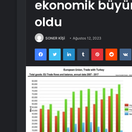
ekonomik büyüm
oldu
SONER KİŞİ
Ağustos 12, 2023
Facebook
Twitter
LinkedIn
Tumblr
Pinterest
Reddit