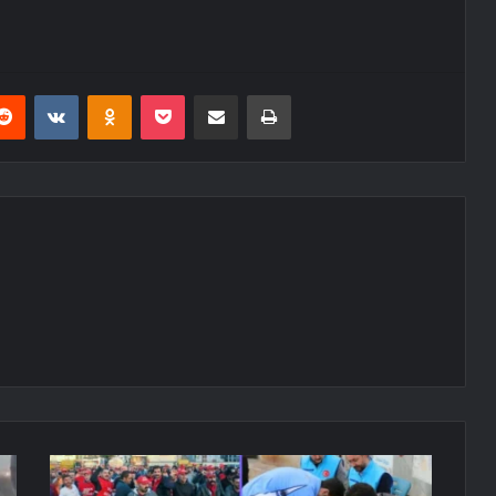
erest
Reddit
VKontakte
Odnoklassniki
Pocket
E-Posta ile paylaş
Yazdır