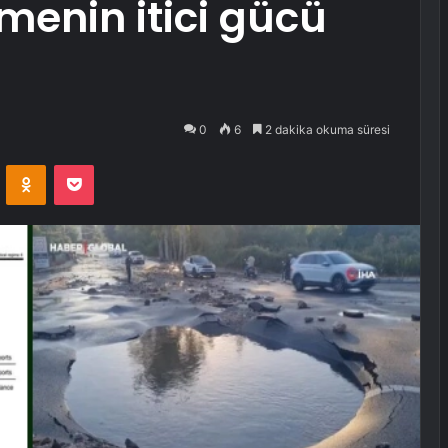
enin itici gücü
0
6
2 dakika okuma süresi
VKontakte
Odnoklassniki
Pocket