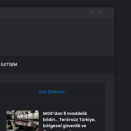
 sular ne zaman gelecek?
İLETIŞIM
Son Eklenen
MGK’dan 8 maddelik
bildiri… Terörsüz Türkiye,
bölgesel güvenlik ve