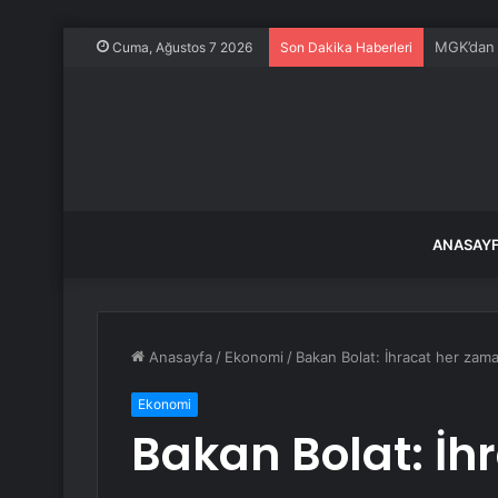
Bursa BU
Cuma, Ağustos 7 2026
Son Dakika Haberleri
ANASAY
Anasayfa
/
Ekonomi
/
Bakan Bolat: İhracat her zam
Ekonomi
Bakan Bolat: İh