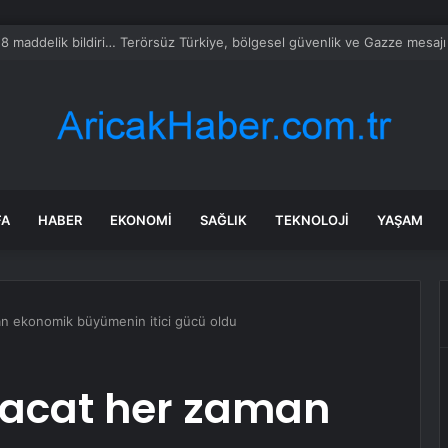
SKİ su kesintisi! 22-23 Temmuz Bursa’da su kesintisi ne zaman bitecek,
FA
HABER
EKONOMI
SAĞLIK
TEKNOLOJI
YAŞAM
an ekonomik büyümenin itici gücü oldu
racat her zaman